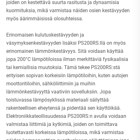
joiden on kestettävä suurta rasitusta ja dynaamisia
kuormituksia, mikä varmistaa näiden osien kestävyyden
myös äärimmäisissä olosuhteissa.
Erinomaisen kulutuskestävyyden ja
väsymyksenkestävyyden lisäksi PS200RS:llä on myös
erinomainen lämmönkestävyys. Sitä voidaan käyttää
jopa 200°C lämpötiloissa ilman merkittäviä fysikaalisia
tai kemiallisia muutoksia. Tämä tekee PS200RS:stä
erityisen sopivan korkeisiin lämpötiloihin, kuten autojen
moottoritiloihin, sähköliittimiin ja muihin
lämmönkestävyyttä vaativiin sovelluksiin. Jopa
toistuvassa lämpösyklissä materiaali säilyttää
rakenteellisen eheytensä ja pidentää sen käyttöikää.
Elektroniikkateollisuudessa PS200RS:n avulla voidaan
valmistaa liittimiä ja kytkimiä, joiden on toimittava
luotettavasti korkeissa lämpötiloissa, mikä varmistaa