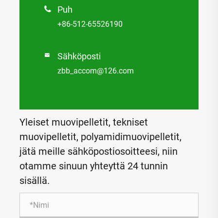
Puh

+86-512-65526190
Sähköposti

zbb_accom@126.com
Yleiset muovipelletit, tekniset
muovipelletit, polyamidimuovipelletit,
jätä meille sähköpostiosoitteesi, niin
otamme sinuun yhteyttä 24 tunnin
sisällä.