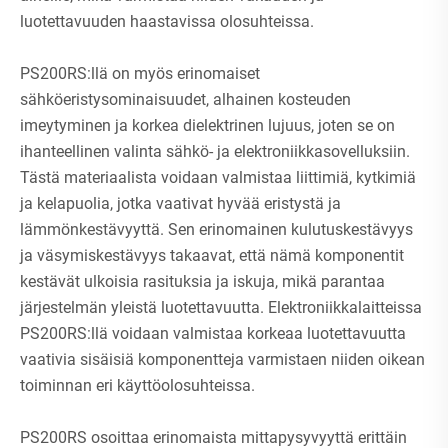
luotettavuuden haastavissa olosuhteissa.
PS200RS:llä on myös erinomaiset
sähköeristysominaisuudet, alhainen kosteuden
imeytyminen ja korkea dielektrinen lujuus, joten se on
ihanteellinen valinta sähkö- ja elektroniikkasovelluksiin.
Tästä materiaalista voidaan valmistaa liittimiä, kytkimiä
ja kelapuolia, jotka vaativat hyvää eristystä ja
lämmönkestävyyttä. Sen erinomainen kulutuskestävyys
ja väsymiskestävyys takaavat, että nämä komponentit
kestävät ulkoisia rasituksia ja iskuja, mikä parantaa
järjestelmän yleistä luotettavuutta. Elektroniikkalaitteissa
PS200RS:llä voidaan valmistaa korkeaa luotettavuutta
vaativia sisäisiä komponentteja varmistaen niiden oikean
toiminnan eri käyttöolosuhteissa.
PS200RS osoittaa erinomaista mittapysyvyyttä erittäin