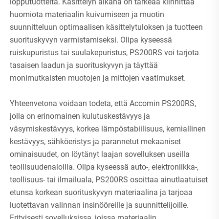
lopputuotteita. Käsittelyn aikana on tärkeää kiinnittää
huomiota materiaalin kuivumiseen ja muotin
suunnitteluun optimaalisen käsittelytuloksen ja tuotteen
suorituskyvyn varmistamiseksi. Olipa kyseessä
ruiskupuristus tai suulakepuristus, PS200RS voi tarjota
tasaisen laadun ja suorituskyvyn ja täyttää
monimutkaisten muotojen ja mittojen vaatimukset.
Yhteenvetona voidaan todeta, että Accomin PS200RS,
jolla on erinomainen kulutuskestävyys ja
väsymiskestävyys, korkea lämpöstabiilisuus, kemiallinen
kestävyys, sähköeristys ja parannetut mekaaniset
ominaisuudet, on löytänyt laajan sovelluksen useilla
teollisuudenaloilla. Olipa kyseessä auto-, elektroniikka-,
teollisuus- tai ilmailuala, PS200RS osoittaa ainutlaatuiset
etunsa korkean suorituskyvyn materiaalina ja tarjoaa
luotettavan valinnan insinööreille ja suunnittelijoille.
Erityisesti sovelluksissa, joissa materiaalin