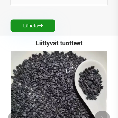
Lähetä

Liittyvät tuotteet