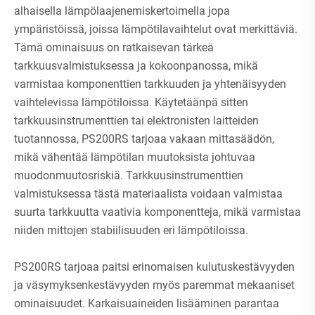
alhaisella lämpölaajenemiskertoimella jopa
ympäristöissä, joissa lämpötilavaihtelut ovat merkittäviä.
Tämä ominaisuus on ratkaisevan tärkeä
tarkkuusvalmistuksessa ja kokoonpanossa, mikä
varmistaa komponenttien tarkkuuden ja yhtenäisyyden
vaihtelevissa lämpötiloissa. Käytetäänpä sitten
tarkkuusinstrumenttien tai elektronisten laitteiden
tuotannossa, PS200RS tarjoaa vakaan mittasäädön,
mikä vähentää lämpötilan muutoksista johtuvaa
muodonmuutosriskiä. Tarkkuusinstrumenttien
valmistuksessa tästä materiaalista voidaan valmistaa
suurta tarkkuutta vaativia komponentteja, mikä varmistaa
niiden mittojen stabiilisuuden eri lämpötiloissa.
PS200RS tarjoaa paitsi erinomaisen kulutuskestävyyden
ja väsymyksenkestävyyden myös paremmat mekaaniset
ominaisuudet. Karkaisuaineiden lisääminen parantaa