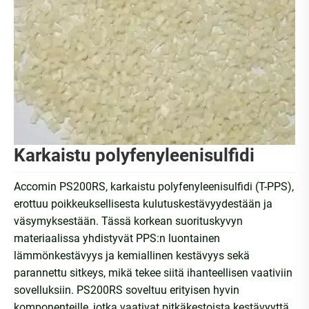
Karkaistu polyfenyleenisulfidi
Accomin PS200RS, karkaistu polyfenyleenisulfidi (T-PPS),
erottuu poikkeuksellisesta kulutuskestävyydestään ja
väsymyksestään. Tässä korkean suorituskyvyn
materiaalissa yhdistyvät PPS:n luontainen
lämmönkestävyys ja kemiallinen kestävyys sekä
parannettu sitkeys, mikä tekee siitä ihanteellisen vaativiin
sovelluksiin. PS200RS soveltuu erityisen hyvin
komponenteille, jotka vaativat pitkäkestoista kestävyyttä