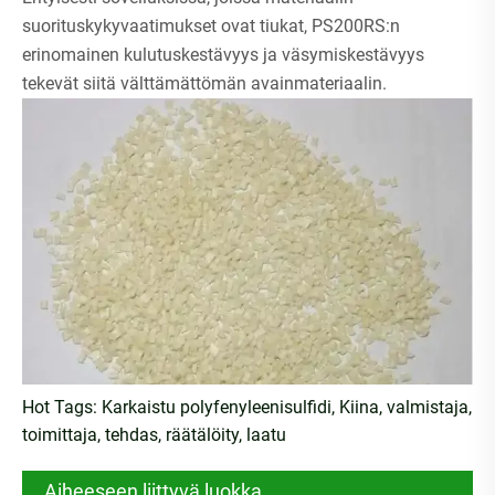
suorituskykyvaatimukset ovat tiukat, PS200RS:n
erinomainen kulutuskestävyys ja väsymiskestävyys
tekevät siitä välttämättömän avainmateriaalin.
Hot Tags: Karkaistu polyfenyleenisulfidi, Kiina, valmistaja,
toimittaja, tehdas, räätälöity, laatu
Aiheeseen liittyvä luokka