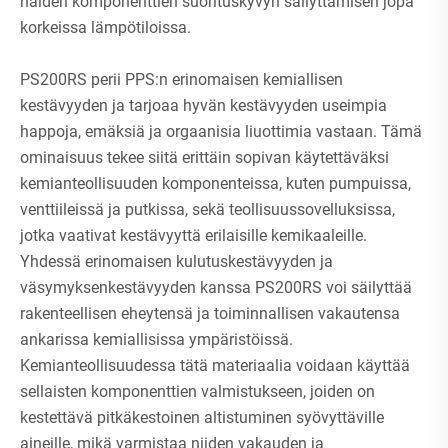
näiden komponenttien suorituskyvyn säilyttämisen jopa
korkeissa lämpötiloissa.
PS200RS perii PPS:n erinomaisen kemiallisen
kestävyyden ja tarjoaa hyvän kestävyyden useimpia
happoja, emäksiä ja orgaanisia liuottimia vastaan. Tämä
ominaisuus tekee siitä erittäin sopivan käytettäväksi
kemianteollisuuden komponenteissa, kuten pumpuissa,
venttiileissä ja putkissa, sekä teollisuussovelluksissa,
jotka vaativat kestävyyttä erilaisille kemikaaleille.
Yhdessä erinomaisen kulutuskestävyyden ja
väsymyksenkestävyyden kanssa PS200RS voi säilyttää
rakenteellisen eheytensä ja toiminnallisen vakautensa
ankarissa kemiallisissa ympäristöissä.
Kemianteollisuudessa tätä materiaalia voidaan käyttää
sellaisten komponenttien valmistukseen, joiden on
kestettävä pitkäkestoinen altistuminen syövyttäville
aineille, mikä varmistaa niiden vakauden ja