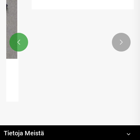


Onko mineraalitäyteinen polykarbonaatti
alallaan tunnettu tuote?
Katso lisää >>
Tietoja Meistä