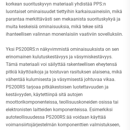
korkean suorituskyvyn materiaali yhdistää PPS:n
luontaiset ominaisuudet tiettyihin karkaisuaineisiin, mikä
parantaa merkittävästi sen mekaanista suorituskykyä ja
muita keskeisiä ominaisuuksia, mikä tekee siitä
ihanteellisen valinnan monenlaisiin vaativiin sovelluksiin.
Yksi PS200RS:n näkyvimmistä ominaisuuksista on sen
erinomainen kulutuskestävyys ja väsymiskestävyys.
Tämä materiaali voi säilyttää rakenteellisen eheytensä
pitkiä käyttöaikoja ja toistuvan rasituksen alaisena, mikä
vähentää kulumisesta ja väsymisestä johtuvaa vikaa.
PS200RS tarjoaa pitkäkestoisen luotettavuuden ja
kestävyyden, käytettiinpä sitä autojen
moottorikomponenteissa, teollisuuskoneiden osissa tai
elektronisten laitteiden komponenteissa. Esimerkiksi
autoteollisuudessa PS200RS:ää voidaan käyttää
voimansiirtojärjestelmän komponenttien valmistukseen,