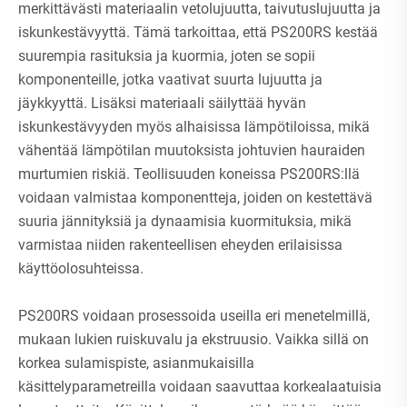
merkittävästi materiaalin vetolujuutta, taivutuslujuutta ja
iskunkestävyyttä. Tämä tarkoittaa, että PS200RS kestää
suurempia rasituksia ja kuormia, joten se sopii
komponenteille, jotka vaativat suurta lujuutta ja
jäykkyyttä. Lisäksi materiaali säilyttää hyvän
iskunkestävyyden myös alhaisissa lämpötiloissa, mikä
vähentää lämpötilan muutoksista johtuvien hauraiden
murtumien riskiä. Teollisuuden koneissa PS200RS:llä
voidaan valmistaa komponentteja, joiden on kestettävä
suuria jännityksiä ja dynaamisia kuormituksia, mikä
varmistaa niiden rakenteellisen eheyden erilaisissa
käyttöolosuhteissa.
PS200RS voidaan prosessoida useilla eri menetelmillä,
mukaan lukien ruiskuvalu ja ekstruusio. Vaikka sillä on
korkea sulamispiste, asianmukaisilla
käsittelyparametreilla voidaan saavuttaa korkealaatuisia