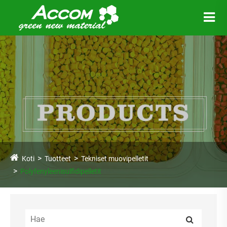
Koti
Tuotteet
Tekniset muovipelletit
Polyfenyleenisulfidipelletit