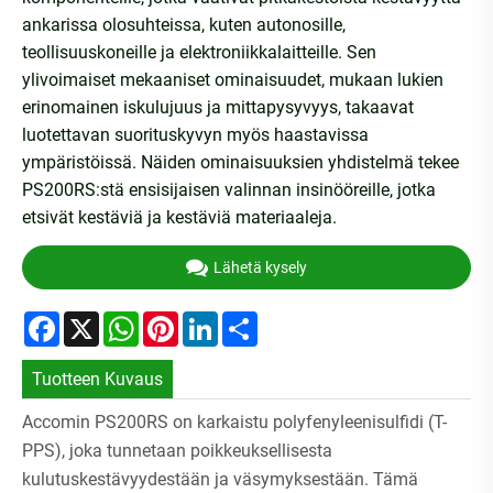
ankarissa olosuhteissa, kuten autonosille,
teollisuuskoneille ja elektroniikkalaitteille. Sen
ylivoimaiset mekaaniset ominaisuudet, mukaan lukien
erinomainen iskulujuus ja mittapysyvyys, takaavat
luotettavan suorituskyvyn myös haastavissa
ympäristöissä. Näiden ominaisuuksien yhdistelmä tekee
PS200RS:stä ensisijaisen valinnan insinööreille, jotka
etsivät kestäviä ja kestäviä materiaaleja.
Lähetä kysely
Facebook
X
WhatsApp
Pinterest
LinkedIn
Share
Tuotteen Kuvaus
Accomin PS200RS on karkaistu polyfenyleenisulfidi (T-
PPS), joka tunnetaan poikkeuksellisesta
kulutuskestävyydestään ja väsymyksestään. Tämä